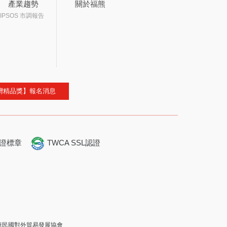
產業趨勢
關於福熊
IPSOS 市調報告
灣精品獎】報名消息
證標章
TWCA SSL認證
 中華民國對外貿易發展協會