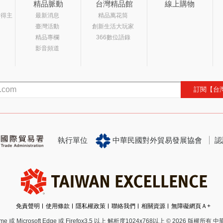
精品脈動
台灣精品館
線上購物
獎得主
最新消息
精品萬花筒
臺灣活動
創新生活大玩家
精品專欄
366數位語錄
影音頻道
訂閱【台
執行單位
中華民國對外貿易發展協會
認
免責聲明
使用條款
隱私權政策
聯絡我們
相關資源
無障礙網頁Ａ+
 Microsoft Edge 或 Firefox3.5 以上 解析度1024x768以上
© 2026 版權所有