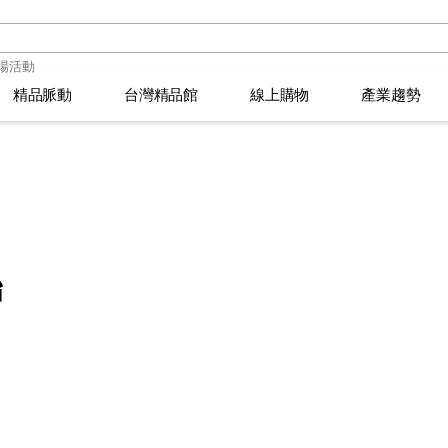
精品脈動
精品脈動
台灣精品館
台灣精品館
線上購物
線上購物
產業趨勢
產業趨勢
品萬花筒
品萬花筒
選拔須知
臺灣活動
選拔須知
臺灣活動
2026年台灣精品獎得主
2026年台灣精品獎得主
IPSOS 市調報告
IPSOS 市調報告
創新生活大玩家
創新生活大玩家
頒獎典禮
精品專欄
頒獎典禮
精品專欄
366
366
胎