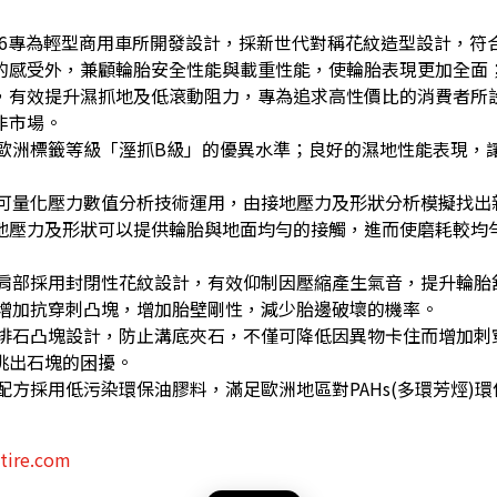
 KR106專為輕型商用車所開發設計，採新世代對稱花紋造型設計，
的感受外，兼顧輪胎安全性能與載重性能，使輪胎表現更加全面
，有效提升濕抓地及低滾動阻力，專為追求高性價比的消費者所
非市場。
得歐洲標籤等級「溼抓B級」的優異水準；良好的濕地性能表現，
用可量化壓力數值分析技術運用，由接地壓力及形狀分析模擬找出
地壓力及形狀可以提供輪胎與地面均勻的接觸，進而使磨耗較均
胎肩部採用封閉性花紋設計，有效仰制因壓縮產生氣音，提升輪胎
邊增加抗穿刺凸塊，增加胎壁剛性，減少胎邊破壞的機率。
底排石凸塊設計，防止溝底夾石，不僅可降低因異物卡住而增加刺
挑出石塊的困擾。
配方採用低污染環保油膠料，滿足歐洲地區對PAHs(多環芳烴)
tire.com