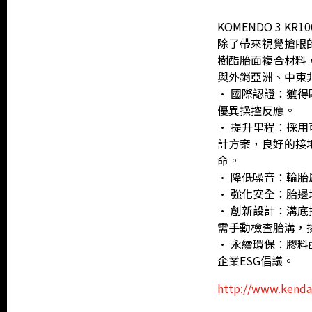
KOMENDO 3
除了帶來視覺搶眼
樹酯胎面複合材料
與外銷亞洲、中東
• 國際認證：獲
優異操控反應。
• 提升里程：採
計方案，良好的接
命。
• 降低噪音：輪
• 強化安全：胎
• 創新設計：溝
需手動檢查胎溝，
• 永續環保：膠料
企業ESG倡議。
http://www.kenda