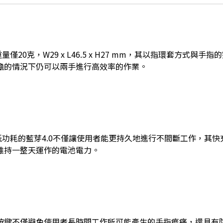
重量僅20克，W29 x L46.5 x H27 mm，其以指環套方式與
擔的情況下仍可以兩手進行高效率的作業。
超低功耗的藍芽4.0不僅讓使用者能更持久地進行不間斷工作，其快
維持一整天運作的電池電力。
按鍵不僅避免使用者長時間工作所可能產生的手指痠痛，還具有