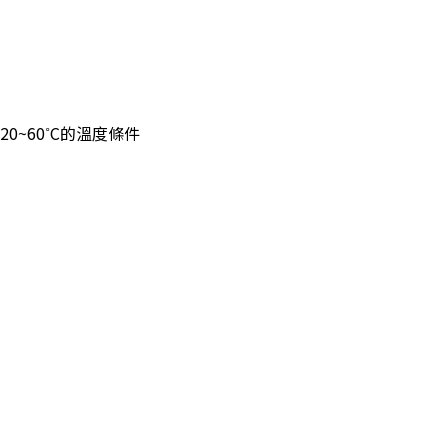
0~60˚C的溫度條件