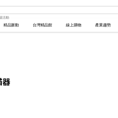
精品脈動
精品脈動
台灣精品館
台灣精品館
線上購物
線上購物
產業趨勢
產業趨勢
品萬花筒
品萬花筒
選拔須知
臺灣活動
選拔須知
臺灣活動
2026年台灣精品獎得主
2026年台灣精品獎得主
IPSOS 市調報告
IPSOS 市調報告
創新生活大玩家
創新生活大玩家
頒獎典禮
精品專欄
頒獎典禮
精品專欄
366
366
描器