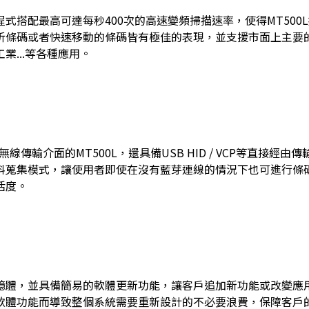
式搭配最高可達每秒400次的高速變頻掃描速率，使得MT500
析條碼或者快速移動的條碼皆有極佳的表現，並支援市面上主要的
業...等各種應用。
要無線傳輸介面的MT500L，還具備USB HID / VCP等直接經
料蒐集模式，讓使用者即使在沒有藍芽連線的情況下也可進行條
活度。
憶體，並具備簡易的軟體更新功能，讓客戶追加新功能或改變應
軟體功能而導致整個系統需要重新設計的不必要浪費，保障客戶