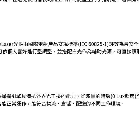
Laser光源由國際雷射產品安規標準(IEC 60825-1)評等為最安全等
可依個人喜好進行整調整，並搭配白光作為輔助光源，可直接讀
條碼掃描引擎具備抗外界光干擾的能力，從漆黑的暗房(0 Lux照度
x照度)皆能正常運作，能符合物流、倉儲、配送的不同工作環境。