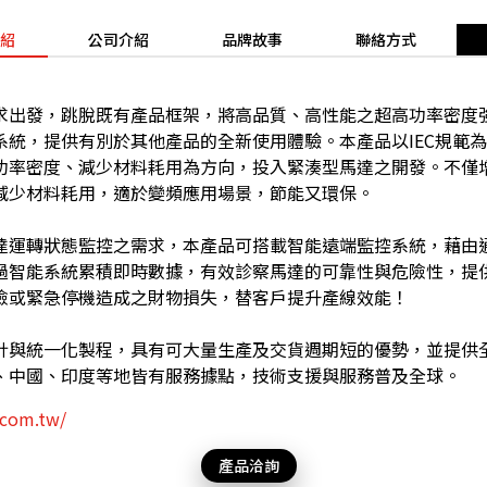
紹
公司介紹
品牌故事
聯絡方式
求出發，跳脫既有產品框架，將高品質、高性能之超高功率密度
系統，提供有別於其他產品的全新使用體驗。本產品以IEC規範
功率密度、減少材料耗用為方向，投入緊湊型馬達之開發。不僅
減少材料耗用，適於變頻應用場景，節能又環保。
達運轉狀態監控之需求，本產品可搭載智能遠端監控系統，藉由
過智能系統累積即時數據，有效診察馬達的可靠性與危險性，提
險或緊急停機造成之財物損失，替客戶提升產線效能！
計與統一化製程，具有可大量生產及交貨週期短的優勢，並提供
、中國、印度等地皆有服務據點，技術支援與服務普及全球。
.com.tw/
產品洽詢