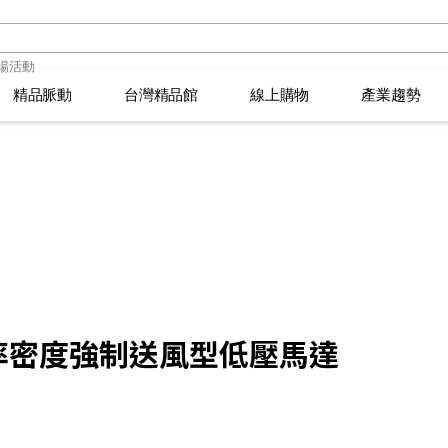
精品脈動
精品脈動
台灣精品館
台灣精品館
線上購物
線上購物
產業趨勢
產業趨勢
品萬花筒
品萬花筒
選拔須知
臺灣活動
選拔須知
臺灣活動
2026年台灣精品獎得主
2026年台灣精品獎得主
IPSOS 市調報告
IPSOS 市調報告
創新生活大玩家
創新生活大玩家
頒獎典禮
精品專欄
頒獎典禮
精品專欄
366
366
率密度強制送風型低壓馬達